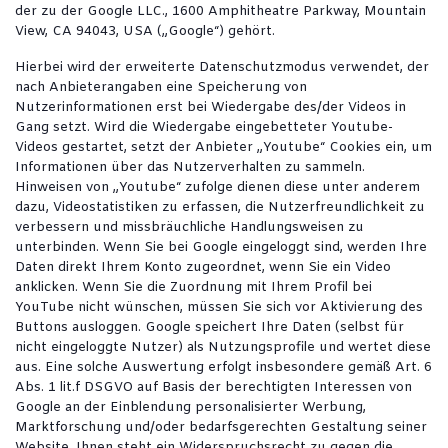
der zu der Google LLC., 1600 Amphitheatre Parkway, Mountain
View, CA 94043, USA („Google“) gehört.
Hierbei wird der erweiterte Datenschutzmodus verwendet, der
nach Anbieterangaben eine Speicherung von
Nutzerinformationen erst bei Wiedergabe des/der Videos in
Gang setzt. Wird die Wiedergabe eingebetteter Youtube-
Videos gestartet, setzt der Anbieter „Youtube“ Cookies ein, um
Informationen über das Nutzerverhalten zu sammeln.
Hinweisen von „Youtube“ zufolge dienen diese unter anderem
dazu, Videostatistiken zu erfassen, die Nutzerfreundlichkeit zu
verbessern und missbräuchliche Handlungsweisen zu
unterbinden. Wenn Sie bei Google eingeloggt sind, werden Ihre
Daten direkt Ihrem Konto zugeordnet, wenn Sie ein Video
anklicken. Wenn Sie die Zuordnung mit Ihrem Profil bei
YouTube nicht wünschen, müssen Sie sich vor Aktivierung des
Buttons ausloggen. Google speichert Ihre Daten (selbst für
nicht eingeloggte Nutzer) als Nutzungsprofile und wertet diese
aus. Eine solche Auswertung erfolgt insbesondere gemäß Art. 6
Abs. 1 lit.f DSGVO auf Basis der berechtigten Interessen von
Google an der Einblendung personalisierter Werbung,
Marktforschung und/oder bedarfsgerechten Gestaltung seiner
Website. Ihnen steht ein Widerspruchsrecht zu gegen die